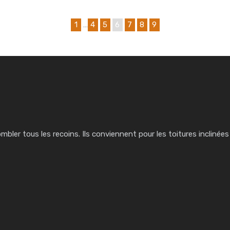
1
…
4
5
6
7
8
9
bler tous les recoins. Ils conviennent pour les toitures inclinées p