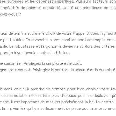
ses surprises et les dépenses superflues. Plusieurs facteurs son
es impératifs de poids et de sûreté. Une étude minutieuse de ce
égiez-vous ?
teur déterminant dans le choix de votre trappe. Si vous n’y mon
 peut suffire. En revanche, si vos combles sont aménagés en es
able. La robustesse et l’ergonomie deviennent alors des critères
épondra à vos besoins actuels et futurs.
saisonnier. Privilégiez la simplicité et le coût.
nt fréquent. Privilégiez le confort, la sécurité et la durabilité.
élément crucial à prendre en compte pour bien choisir votre tra
lle escamotable nécessitera plus d’espace pour se déployer qu
ement. Il est important de mesurer précisément la hauteur entre le
Enfin, vérifiez qu’il y a suffisamment de place pour manœuvrer une 