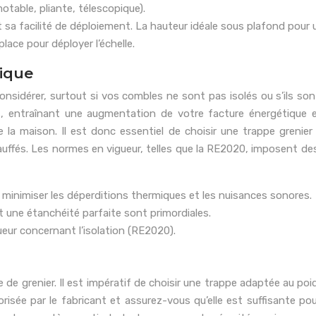
motable, pliante, télescopique).
et sa facilité de déploiement. La hauteur idéale sous plafond po
lace pour déployer l’échelle.
nique
onsidérer, surtout si vos combles ne sont pas isolés ou s’ils so
 entraînant une augmentation de votre facture énergétique et
de la maison. Il est donc essentiel de choisir une trappe greni
ffés. Les normes en vigueur, telles que la RE2020, imposent des 
r minimiser les déperditions thermiques et les nuisances sonores.
t une étanchéité parfaite sont primordiales.
eur concernant l’isolation (RE2020).
pe de grenier. Il est impératif de choisir une trappe adaptée au p
orisée par le fabricant et assurez-vous qu’elle est suffisante p