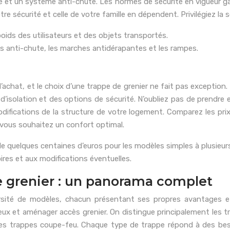
 et un système anti-chute. Les normes de sécurité en vigueur gar
e sécurité et celle de votre famille en dépendent. Privilégiez la s
ids des utilisateurs et des objets transportés.
fs anti-chute, les marches antidérapantes et les rampes.
chat, et le choix d’une trappe de grenier ne fait pas exception.
solation et des options de sécurité. N’oubliez pas de prendre en
ifications de la structure de votre logement. Comparez les prix e
i vous souhaitez un confort optimal.
de quelques centaines d’euros pour les modèles simples à plusieu
ires et aux modifications éventuelles.
de grenier : un panorama complet
sité de modèles, chacun présentant ses propres avantages et 
icieux et aménager accès grenier. On distingue principalement les 
e les trappes coupe-feu. Chaque type de trappe répond à des bes