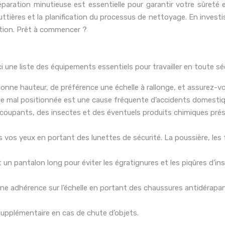
ation minutieuse est essentielle pour garantir votre sûreté et
outtières et la planification du processus de nettoyage. En inve
ention. Prêt à commencer ?
i une liste des équipements essentiels pour travailler en toute séc
bonne hauteur, de préférence une échelle à rallonge, et assurez-vou
elle mal positionnée est une cause fréquente d’accidents domesti
coupants, des insectes et des éventuels produits chimiques prés
 vos yeux en portant des lunettes de sécurité. La poussière, les f
un pantalon long pour éviter les égratignures et les piqûres d’i
ne adhérence sur l’échelle en portant des chaussures antidérap
supplémentaire en cas de chute d’objets.