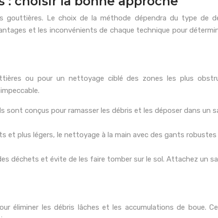
: choisir la bonne approche
s gouttières. Le choix de la méthode dépendra du type de débr
vantages et les inconvénients de chaque technique pour détermine
ières ou pour un nettoyage ciblé des zones les plus obstrué
 impeccable.
ls sont conçus pour ramasser les débris et les déposer dans un sa
its et plus légers, le nettoyage à la main avec des gants robuste
 des déchets et évite de les faire tomber sur le sol. Attachez un sa
pour éliminer les débris lâches et les accumulations de boue. C